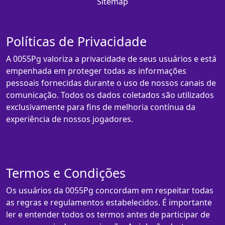
Sitemap
Políticas de Privacidade
A 0055Pg valoriza a privacidade de seus usuários e está
empenhada em proteger todas as informações
pessoais fornecidas durante o uso de nossos canais de
comunicação. Todos os dados coletados são utilizados
exclusivamente para fins de melhoria contínua da
experiência de nossos jogadores.
Termos e Condições
Os usuários da 0055Pg concordam em respeitar todas
as regras e regulamentos estabelecidos. É importante
ler e entender todos os termos antes de participar de