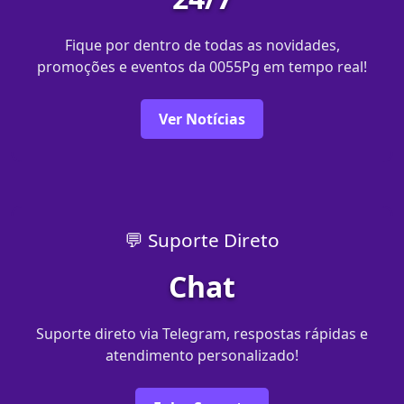
Fique por dentro de todas as novidades,
promoções e eventos da 0055Pg em tempo real!
Ver Notícias
💬 Suporte Direto
Chat
Suporte direto via Telegram, respostas rápidas e
atendimento personalizado!