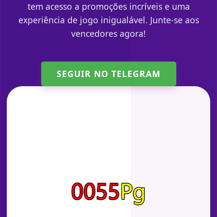
tem acesso a promoções incríveis e uma
experiência de jogo inigualável. Junte-se aos
vencedores agora!
SEGUIR NO TELEGRAM