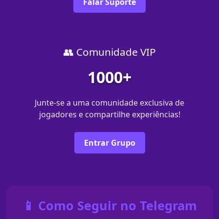
Falar Suporte
👥 Comunidade VIP
1000+
Junte-se a uma comunidade exclusiva de
jogadores e compartilhe experiências!
Entrar Grupo
📱 Como Seguir no Telegram