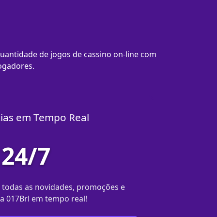
 quantidade de jogos de cassino on-line com
ogadores.
cias em Tempo Real
24/7
e todas as novidades, promoções e
a 017Brl em tempo real!