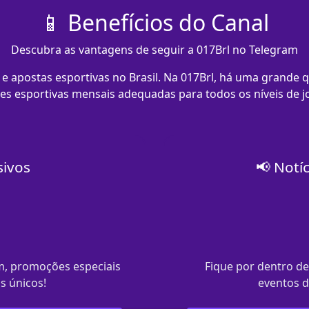
📱 Benefícios do Canal
Descubra as vantagens de seguir a 017Brl no Telegram
e e apostas esportivas no Brasil. Na 017Brl, há uma grande
s esportivas mensais adequadas para todos os níveis de j
sivos
📢 Notí
m, promoções especiais
Fique por dentro d
s únicos!
eventos d