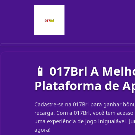
📱 017Brl A Melh
Plataforma de A
Cadastre-se na 017Brl para ganhar bôn
recarga. Com a 017Brl, você tem acesso 
uma experiência de jogo inigualável. J
agora!