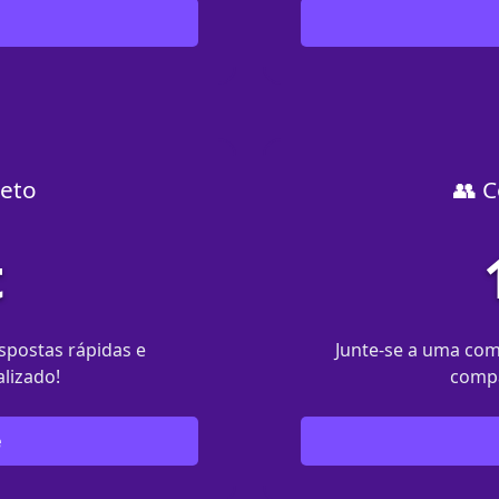
reto
👥 
t
espostas rápidas e
Junte-se a uma com
lizado!
compa
e