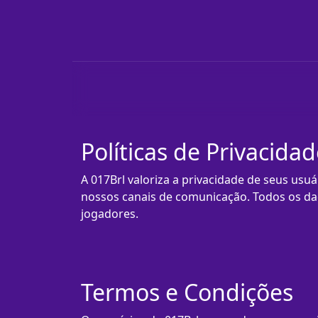
Políticas de Privacida
A 017Brl valoriza a privacidade de seus us
nossos canais de comunicação. Todos os dad
jogadores.
Termos e Condições