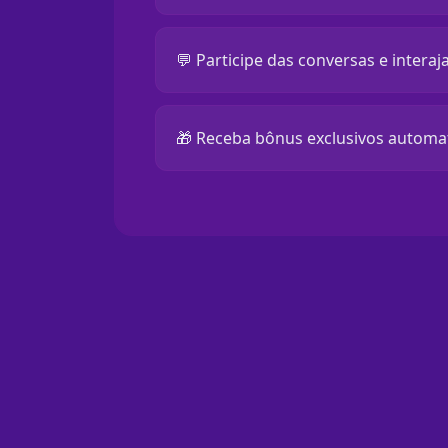
💬 Participe das conversas e interaj
🎁 Receba bônus exclusivos autom