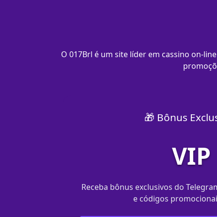
O 017Brl é um site líder em cassino on-lin
promoçõe
🎁 Bônus Exclu
VIP
Receba bônus exclusivos do Telegra
e códigos promocionai