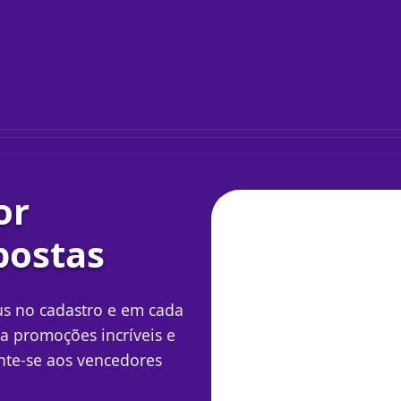
or
postas
us no cadastro e em cada
a promoções incríveis e
unte-se aos vencedores