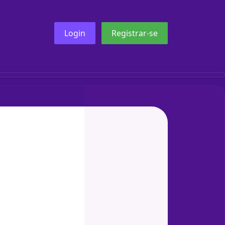
Login
Registrar-se