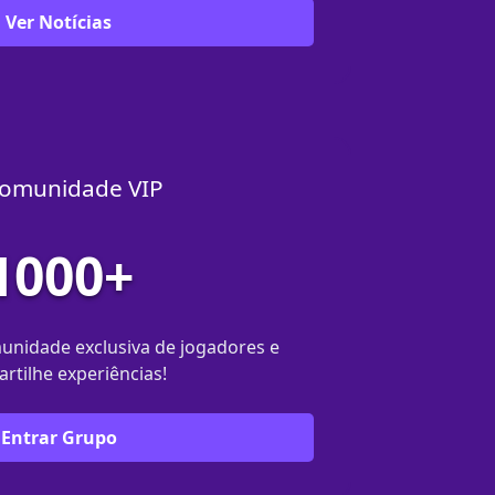
Ver Notícias
Comunidade VIP
1000+
unidade exclusiva de jogadores e
rtilhe experiências!
Entrar Grupo