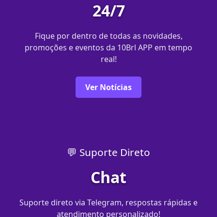
24/7
Fique por dentro de todas as novidades,
promoções e eventos da 10Brl APP em tempo
real!
Ver Notícias
💬 Suporte Direto
Chat
Suporte direto via Telegram, respostas rápidas e
atendimento personalizado!