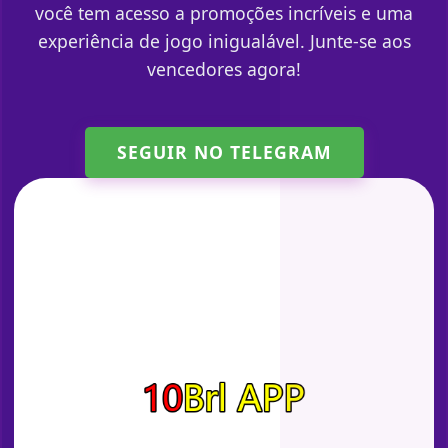
você tem acesso a promoções incríveis e uma
experiência de jogo inigualável. Junte-se aos
vencedores agora!
SEGUIR NO TELEGRAM