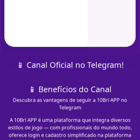
📱 Canal Oficial no Telegram!
📱 Benefícios do Canal
Descubra as vantagens de seguir a 10Brl APP no
Telegram
A 10Brl APP é uma plataforma que integra diversos
estilos de jogo — com profissionais do mundo todo,
oferece login e cadastro simplificado na plataforma