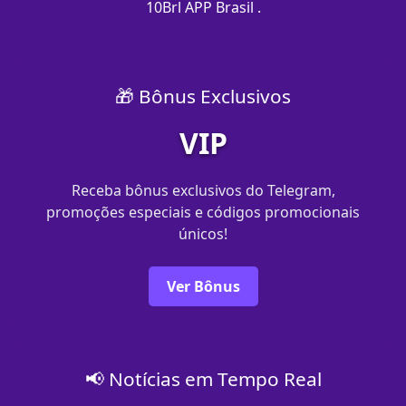
10Brl APP Brasil .
🎁 Bônus Exclusivos
VIP
Receba bônus exclusivos do Telegram,
promoções especiais e códigos promocionais
únicos!
Ver Bônus
📢 Notícias em Tempo Real