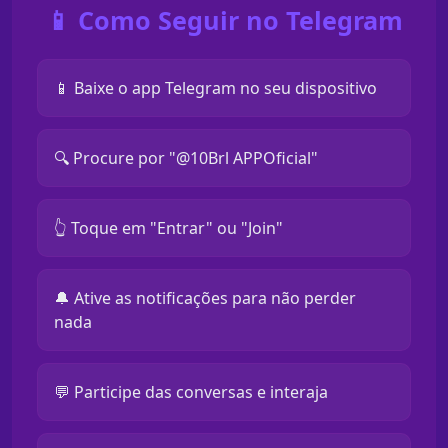
📱 Como Seguir no Telegram
📱 Baixe o app Telegram no seu dispositivo
🔍 Procure por "@10Brl APPOficial"
👆 Toque em "Entrar" ou "Join"
🔔 Ative as notificações para não perder
nada
💬 Participe das conversas e interaja