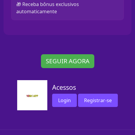
🎁 Receba bônus exclusivos
automaticamente
SEGUIR AGORA
Acessos
Login
Registrar-se