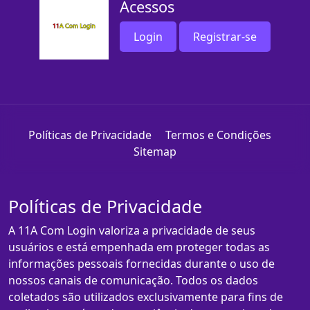
Acessos
Login
Registrar-se
Políticas de Privacidade
Termos e Condições
Sitemap
Políticas de Privacidade
A 11A Com Login valoriza a privacidade de seus
usuários e está empenhada em proteger todas as
informações pessoais fornecidas durante o uso de
nossos canais de comunicação. Todos os dados
coletados são utilizados exclusivamente para fins de