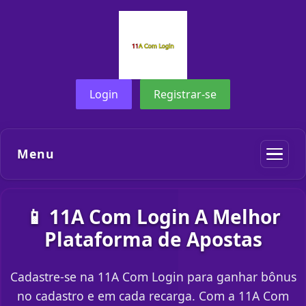
Login
Registrar-se
Menu
📱 11A Com Login A Melhor
Plataforma de Apostas
Cadastre-se na 11A Com Login para ganhar bônus
no cadastro e em cada recarga. Com a 11A Com