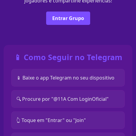
jogadores e compartilhe experiências!
Entrar Grupo
📱 Como Seguir no Telegram
📱 Baixe o app Telegram no seu dispositivo
🔍 Procure por "@11A Com LoginOficial"
👆 Toque em "Entrar" ou "Join"