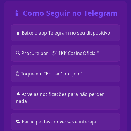
📱 Como Seguir no Telegram
📱 Baixe o app Telegram no seu dispositivo
🔍 Procure por "@11KK CasinoOficial"
👆 Toque em "Entrar" ou "Join"
🔔 Ative as notificações para não perder
nada
💬 Participe das conversas e interaja