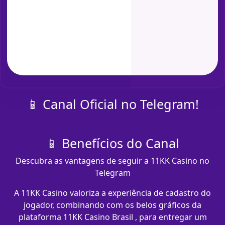
📱 Canal Oficial no Telegram!
📱 Benefícios do Canal
Descubra as vantagens de seguir a 11KK Casino no
Telegram
A 11KK Casino valoriza a experiência de cadastro do
jogador, combinando com os belos gráficos da
plataforma 11KK Casino Brasil , para entregar um