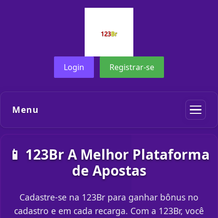
Login
Registrar-se
Menu
📱 123Br A Melhor Plataforma
de Apostas
Cadastre-se na 123Br para ganhar bônus no
cadastro e em cada recarga. Com a 123Br, você