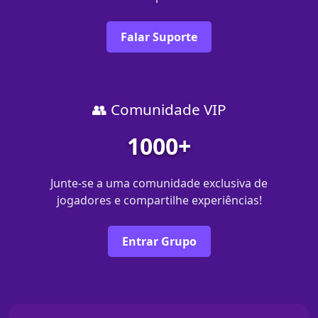
Falar Suporte
👥 Comunidade VIP
1000+
Junte-se a uma comunidade exclusiva de
jogadores e compartilhe experiências!
Entrar Grupo