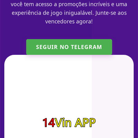
você tem acesso a promoções incríveis e uma
experiência de jogo inigualável. Junte-se aos
vencedores agora!
SEGUIR NO TELEGRAM