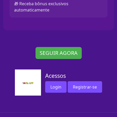
🎁 Receba bônus exclusivos
automaticamente
SEGUIR AGORA
Acessos
Login
Registrar-se