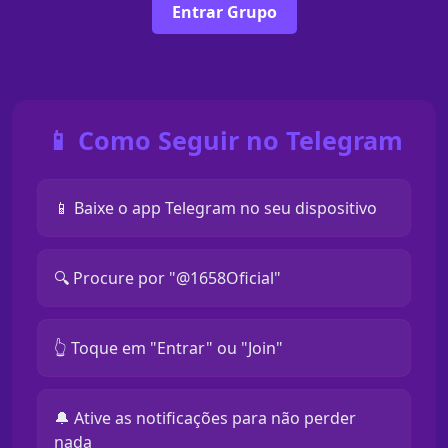
Entrar Grupo
📱 Como Seguir no Telegram
📱 Baixe o app Telegram no seu dispositivo
🔍 Procure por "@1658Oficial"
👆 Toque em "Entrar" ou "Join"
🔔 Ative as notificações para não perder
nada