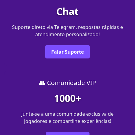
Chat
Suporte direto via Telegram, respostas rápidas e
atendimento personalizado!
Falar Suporte
👥 Comunidade VIP
1000+
Junte-se a uma comunidade exclusiva de
jogadores e compartilhe experiências!