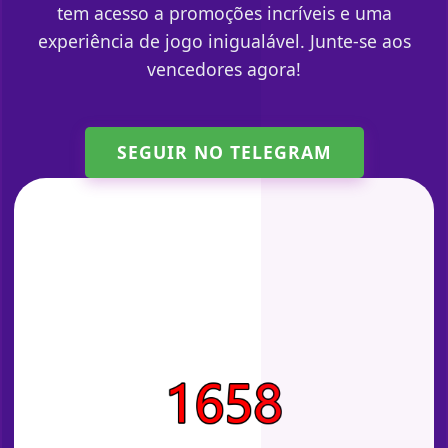
tem acesso a promoções incríveis e uma
experiência de jogo inigualável. Junte-se aos
vencedores agora!
SEGUIR NO TELEGRAM