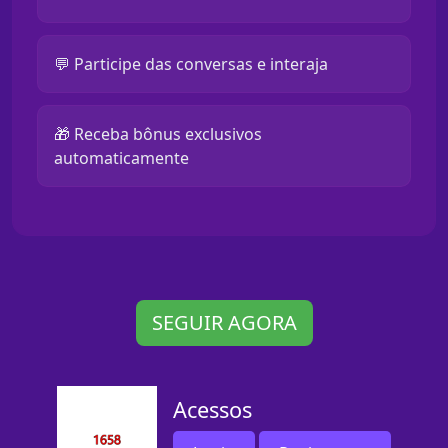
💬 Participe das conversas e interaja
🎁 Receba bônus exclusivos
automaticamente
SEGUIR AGORA
Acessos