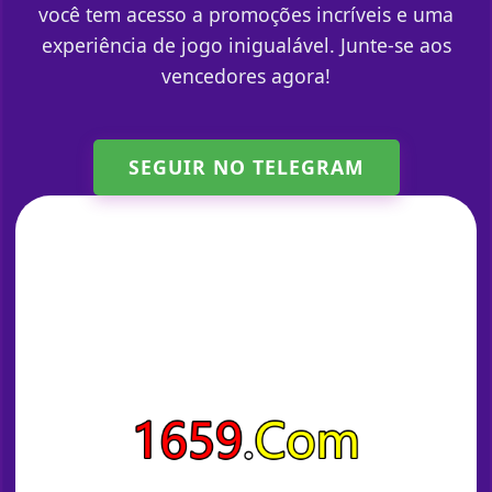
você tem acesso a promoções incríveis e uma
experiência de jogo inigualável. Junte-se aos
vencedores agora!
SEGUIR NO TELEGRAM