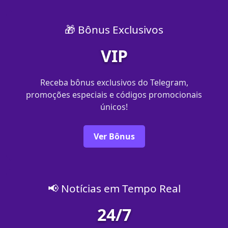
🎁 Bônus Exclusivos
VIP
Receba bônus exclusivos do Telegram,
promoções especiais e códigos promocionais
únicos!
Ver Bônus
📢 Notícias em Tempo Real
24/7