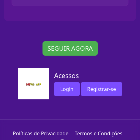
SEGUIR AGORA
Acessos
Login
Registrar-se
Políticas de Privacidade
Termos e Condições