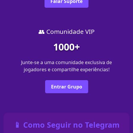
Falar Suporte
👥 Comunidade VIP
1000+
Junte-se a uma comunidade exclusiva de
jogadores e compartilhe experiências!
Entrar Grupo
📱 Como Seguir no Telegram