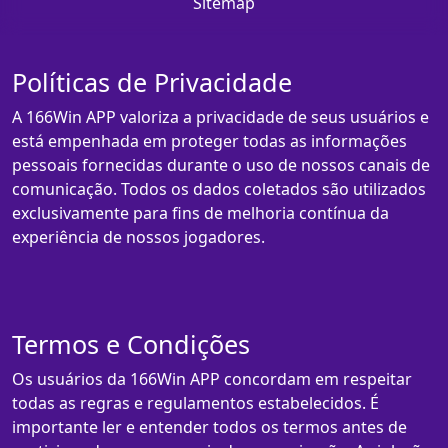
Sitemap
Políticas de Privacidade
A 166Win APP valoriza a privacidade de seus usuários e
está empenhada em proteger todas as informações
pessoais fornecidas durante o uso de nossos canais de
comunicação. Todos os dados coletados são utilizados
exclusivamente para fins de melhoria contínua da
experiência de nossos jogadores.
Termos e Condições
Os usuários da 166Win APP concordam em respeitar
todas as regras e regulamentos estabelecidos. É
importante ler e entender todos os termos antes de