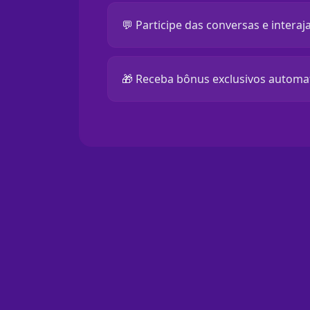
💬 Participe das conversas e interaj
🎁 Receba bônus exclusivos autom