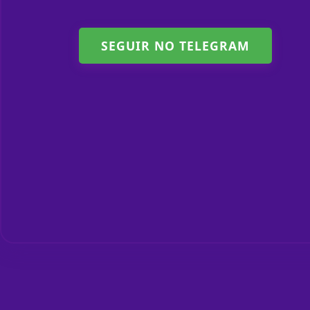
SEGUIR NO TELEGRAM