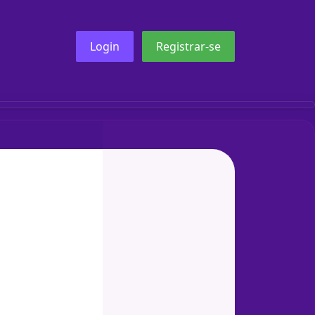
Login
Registrar-se