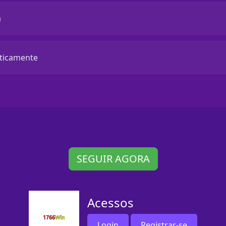
a
aticamente
SEGUIR AGORA
Acessos
Login
Registrar-se