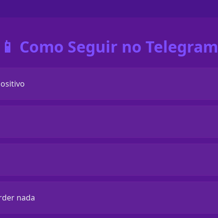
📱 Como Seguir no Telegram
ositivo
erder nada