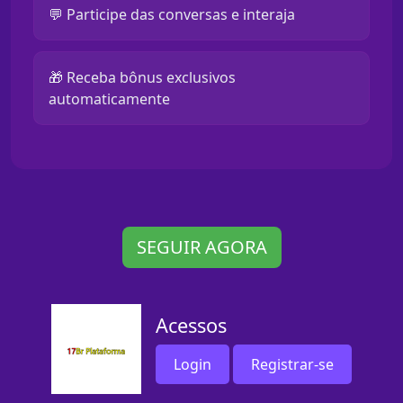
💬 Participe das conversas e interaja
🎁 Receba bônus exclusivos
automaticamente
SEGUIR AGORA
Acessos
Login
Registrar-se