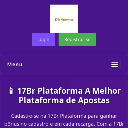
Login
Registrar-se
Menu
📱 17Br Plataforma A Melhor
Plataforma de Apostas
Cadastre-se na 17Br Plataforma para ganhar
bônus no cadastro e em cada recarga. Com a 17Br