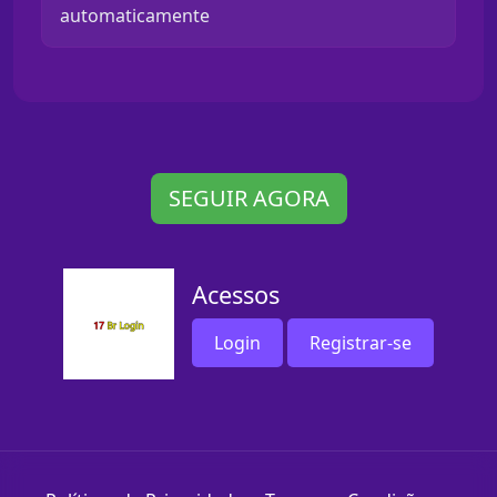
automaticamente
SEGUIR AGORA
Acessos
Login
Registrar-se