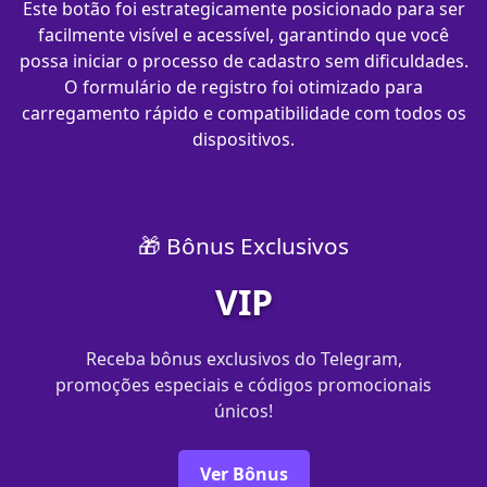
Este botão foi estrategicamente posicionado para ser
facilmente visível e acessível, garantindo que você
possa iniciar o processo de cadastro sem dificuldades.
O formulário de registro foi otimizado para
carregamento rápido e compatibilidade com todos os
dispositivos.
🎁 Bônus Exclusivos
VIP
Receba bônus exclusivos do Telegram,
promoções especiais e códigos promocionais
únicos!
Ver Bônus