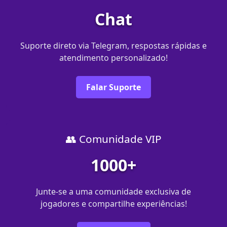
Chat
Suporte direto via Telegram, respostas rápidas e
atendimento personalizado!
Falar Suporte
👥 Comunidade VIP
1000+
Junte-se a uma comunidade exclusiva de
jogadores e compartilhe experiências!