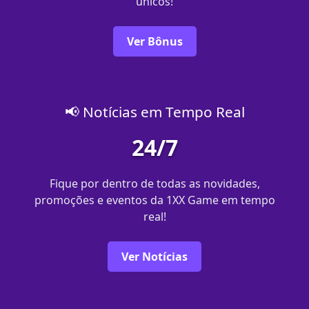
únicos!
Ver Bônus
📢 Notícias em Tempo Real
24/7
Fique por dentro de todas as novidades,
promoções e eventos da 1XX Game em tempo
real!
Ver Notícias