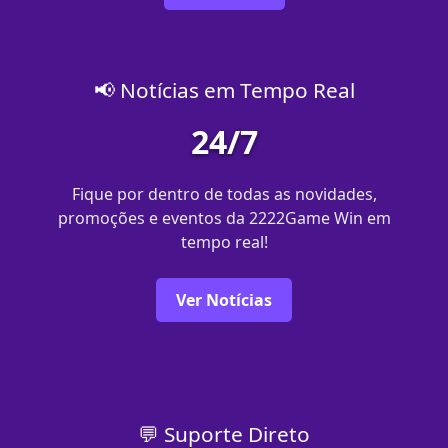
📢 Notícias em Tempo Real
24/7
Fique por dentro de todas as novidades,
promoções e eventos da 2222Game Win em
tempo real!
Ver Notícias
💬 Suporte Direto