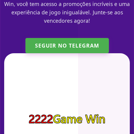
Win, você tem acesso a promoções incríveis e uma
experiência de jogo inigualável. Junte-se aos
vencedores agora!
SEGUIR NO TELEGRAM