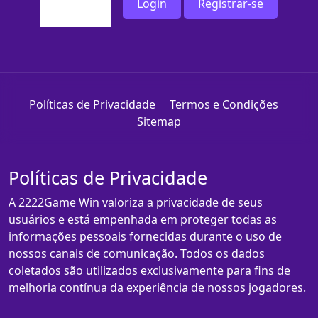
Login
Registrar-se
Políticas de Privacidade
Termos e Condições
Sitemap
Políticas de Privacidade
A 2222Game Win valoriza a privacidade de seus
usuários e está empenhada em proteger todas as
informações pessoais fornecidas durante o uso de
nossos canais de comunicação. Todos os dados
coletados são utilizados exclusivamente para fins de
melhoria contínua da experiência de nossos jogadores.