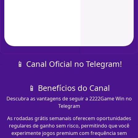
📱 Canal Oficial no Telegram!
📱 Benefícios do Canal
Descubra as vantagens de seguir a 2222Game Win no
Telegram
As rodadas grátis semanais oferecem oportunidades
regulares de ganho sem risco, permitindo que você
experimente jogos premium com frequência sem