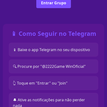
Entrar Grupo
📱 Como Seguir no Telegram
📱 Baixe o app Telegram no seu dispositivo
🔍 Procure por "@2222Game WinOficial"
👆 Toque em "Entrar" ou "Join"
🔔 Ative as notificações para não perder
nada