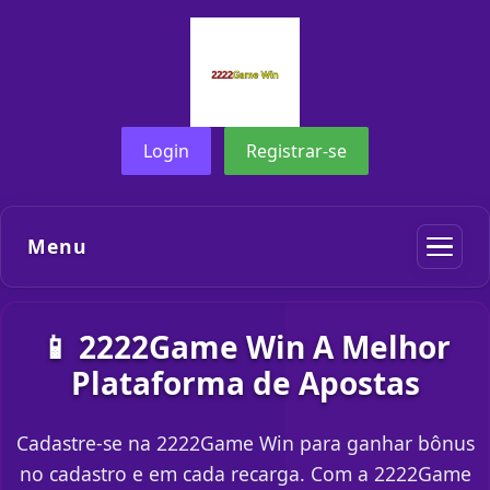
Login
Registrar-se
Menu
📱 2222Game Win A Melhor
Plataforma de Apostas
Cadastre-se na 2222Game Win para ganhar bônus
no cadastro e em cada recarga. Com a 2222Game