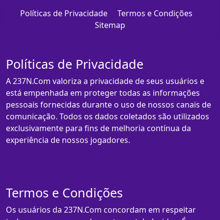
Políticas de Privacidade
Termos e Condições
Sitemap
Políticas de Privacidade
A 237N.Com valoriza a privacidade de seus usuários e
está empenhada em proteger todas as informações
pessoais fornecidas durante o uso de nossos canais de
comunicação. Todos os dados coletados são utilizados
exclusivamente para fins de melhoria contínua da
experiência de nossos jogadores.
Termos e Condições
Os usuários da 237N.Com concordam em respeitar