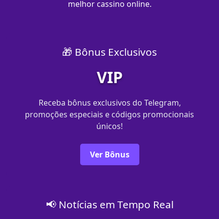
melhor cassino online.
🎁 Bônus Exclusivos
VIP
Receba bônus exclusivos do Telegram,
promoções especiais e códigos promocionais
únicos!
Ver Bônus
📢 Notícias em Tempo Real