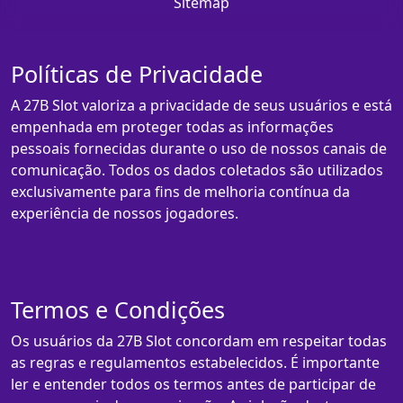
Sitemap
Políticas de Privacidade
A 27B Slot valoriza a privacidade de seus usuários e está
empenhada em proteger todas as informações
pessoais fornecidas durante o uso de nossos canais de
comunicação. Todos os dados coletados são utilizados
exclusivamente para fins de melhoria contínua da
experiência de nossos jogadores.
Termos e Condições
Os usuários da 27B Slot concordam em respeitar todas
as regras e regulamentos estabelecidos. É importante
ler e entender todos os termos antes de participar de