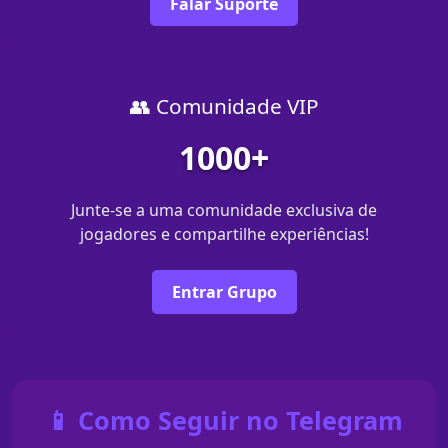
Falar Suporte
👥 Comunidade VIP
1000+
Junte-se a uma comunidade exclusiva de
jogadores e compartilhe experiências!
Entrar Grupo
📱 Como Seguir no Telegram