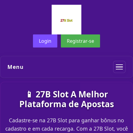
Login
Registrar-se
Menu
📱 27B Slot A Melhor
Plataforma de Apostas
Cadastre-se na 27B Slot para ganhar bônus no
cadastro e em cada recarga. Com a 27B Slot, você