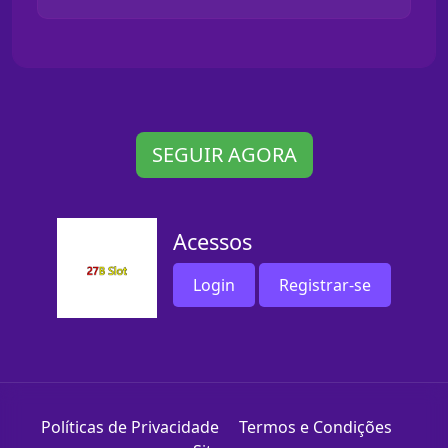
SEGUIR AGORA
Acessos
Login
Registrar-se
Políticas de Privacidade
Termos e Condições