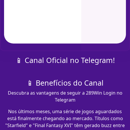
📱 Canal Oficial no Telegram!
📱 Benefícios do Canal
Descubra as vantagens de seguir a 289Win Login no
Telegram
Nos últimos meses, uma série de jogos aguardados
está finalmente chegando ao mercado. Títulos como
"Starfield" e "Final Fantasy XVI" têm gerado buzz entre