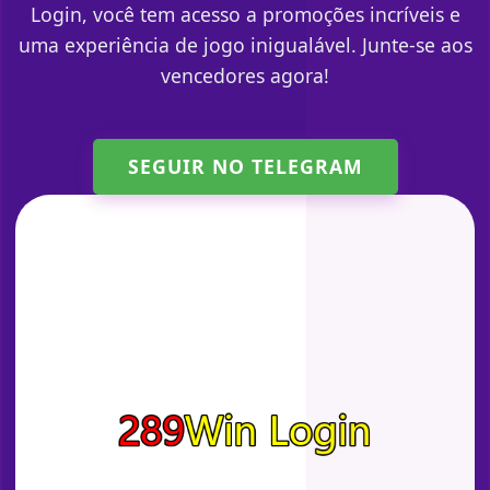
Login, você tem acesso a promoções incríveis e
uma experiência de jogo inigualável. Junte-se aos
vencedores agora!
SEGUIR NO TELEGRAM