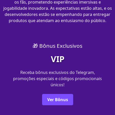
os fãs, prometendo experiências imersivas e
jogabilidade inovadora. As expectativas estão altas, e os
desenvolvedores estão se empenhando para entregar
produtos que atendam ao entusiasmo do público.
🎁 Bônus Exclusivos
VIP
Receba bônus exclusivos do Telegram,
promoções especiais e códigos promocionais
únicos!
Ver Bônus