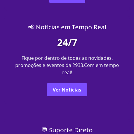
📢 Notícias em Tempo Real
24/7
Fique por dentro de todas as novidades,
promoções e eventos da 2933.Com em tempo
real!
Ver Notícias
💬 Suporte Direto