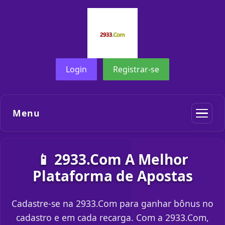
Login
Registrar-se
Menu
📱 2933.Com A Melhor
Plataforma de Apostas
Cadastre-se na 2933.Com para ganhar bônus no
cadastro e em cada recarga. Com a 2933.Com,