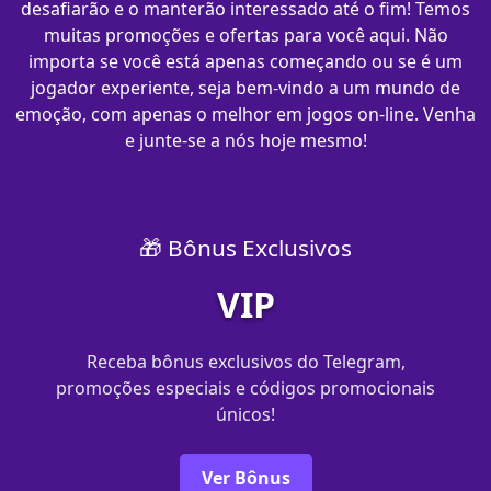
desafiarão e o manterão interessado até o fim! Temos
muitas promoções e ofertas para você aqui. Não
importa se você está apenas começando ou se é um
jogador experiente, seja bem-vindo a um mundo de
emoção, com apenas o melhor em jogos on-line. Venha
e junte-se a nós hoje mesmo!
🎁 Bônus Exclusivos
VIP
Receba bônus exclusivos do Telegram,
promoções especiais e códigos promocionais
únicos!
Ver Bônus