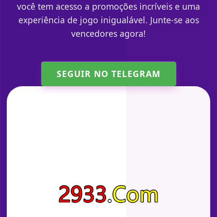
você tem acesso a promoções incríveis e uma
experiência de jogo inigualável. Junte-se aos
vencedores agora!
SEGUIR NO TELEGRAM