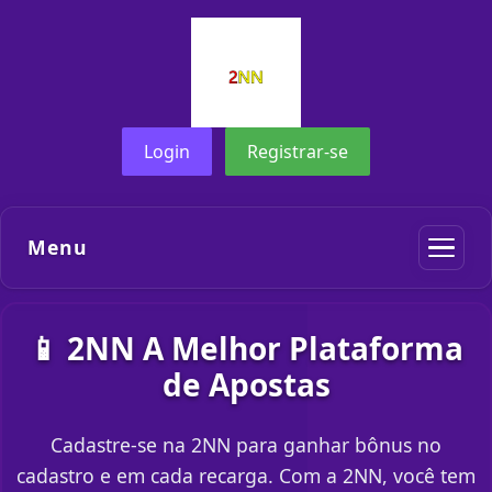
Login
Registrar-se
Menu
📱 2NN A Melhor Plataforma
de Apostas
Cadastre-se na 2NN para ganhar bônus no
cadastro e em cada recarga. Com a 2NN, você tem