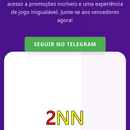
acesso a promoções incríveis e uma experiência
de jogo inigualável. Junte-se aos vencedores
agora!
SEGUIR NO TELEGRAM