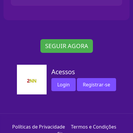
SEGUIR AGORA
Acessos
Login
Registrar-se
Políticas de Privacidade
Termos e Condições