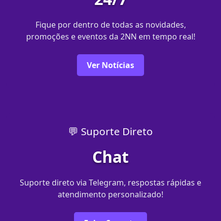
Fique por dentro de todas as novidades,
promoções e eventos da 2NN em tempo real!
Ver Notícias
💬 Suporte Direto
Chat
Suporte direto via Telegram, respostas rápidas e
atendimento personalizado!