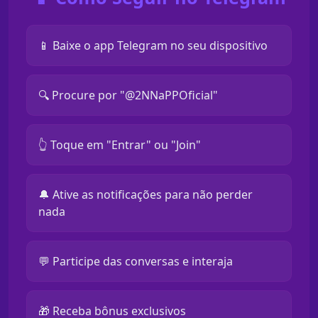
📱 Baixe o app Telegram no seu dispositivo
🔍 Procure por "@2NNaPPOficial"
👆 Toque em "Entrar" ou "Join"
🔔 Ative as notificações para não perder
nada
💬 Participe das conversas e interaja
🎁 Receba bônus exclusivos