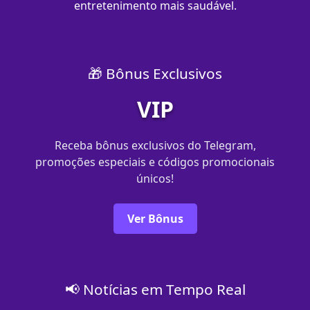
entretenimento mais saudável.
🎁 Bônus Exclusivos
VIP
Receba bônus exclusivos do Telegram,
promoções especiais e códigos promocionais
únicos!
Ver Bônus
📢 Notícias em Tempo Real