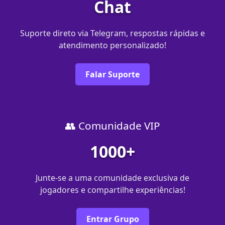
Chat
Suporte direto via Telegram, respostas rápidas e
atendimento personalizado!
Falar Suporte
👥 Comunidade VIP
1000+
Junte-se a uma comunidade exclusiva de
jogadores e compartilhe experiências!
Entrar Grupo