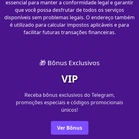
essencial para manter a conformidade legal e garantir
que você possa desfrutar de todos os serviços
disponíveis sem problemas legais. O endereço também
é utilizado para calcular impostos aplicáveis e para
facilitar futuras transações financeiras.
🎁 Bônus Exclusivos
VIP
Receba bônus exclusivos do Telegram,
promoções especiais e códigos promocionais
únicos!
Ver Bônus