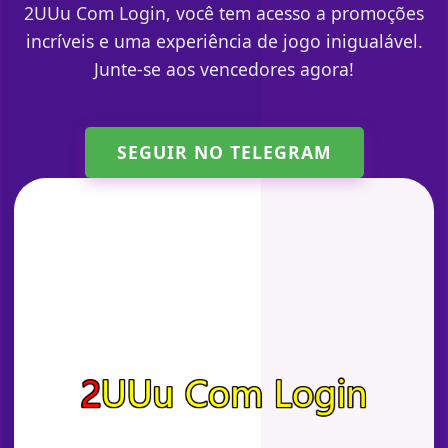
2UUu Com Login, você tem acesso a promoções
incríveis e uma experiência de jogo inigualável.
Junte-se aos vencedores agora!
SEGUIR NO TELEGRAM