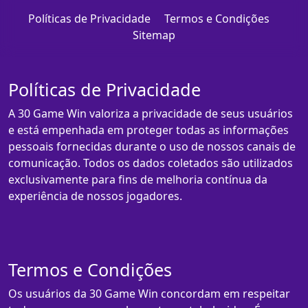
Políticas de Privacidade
Termos e Condições
Sitemap
Políticas de Privacidade
A 30 Game Win valoriza a privacidade de seus usuários
e está empenhada em proteger todas as informações
pessoais fornecidas durante o uso de nossos canais de
comunicação. Todos os dados coletados são utilizados
exclusivamente para fins de melhoria contínua da
experiência de nossos jogadores.
Termos e Condições
Os usuários da 30 Game Win concordam em respeitar