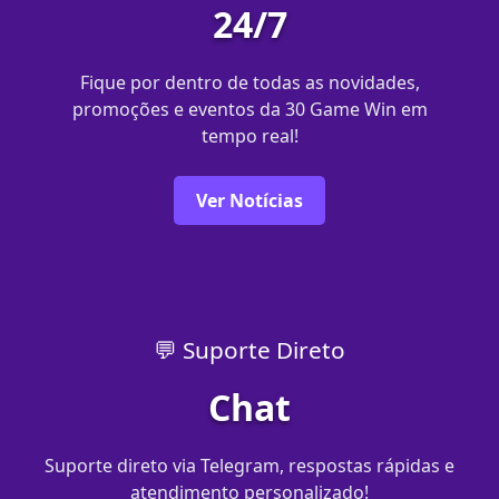
24/7
Fique por dentro de todas as novidades,
promoções e eventos da 30 Game Win em
tempo real!
Ver Notícias
💬 Suporte Direto
Chat
Suporte direto via Telegram, respostas rápidas e
atendimento personalizado!