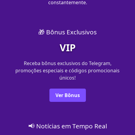
constantemente.
🎁 Bônus Exclusivos
VIP
Receba bônus exclusivos do Telegram,
promoções especiais e códigos promocionais
únicos!
Ver Bônus
📢 Notícias em Tempo Real