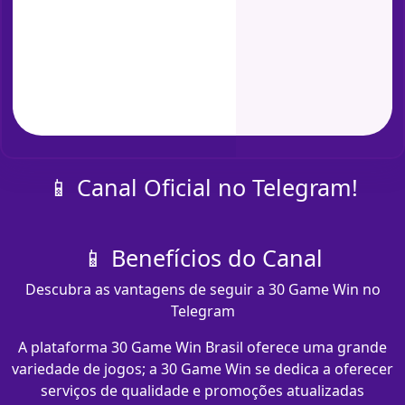
📱 Canal Oficial no Telegram!
📱 Benefícios do Canal
Descubra as vantagens de seguir a 30 Game Win no
Telegram
A plataforma 30 Game Win Brasil oferece uma grande
variedade de jogos; a 30 Game Win se dedica a oferecer
serviços de qualidade e promoções atualizadas