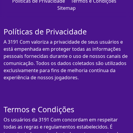
Políticas de Privacidade
Termos e Condições
Sitemap
Políticas de Privacidade
A 3191 Com valoriza a privacidade de seus usuários e
está empenhada em proteger todas as informações
pessoais fornecidas durante o uso de nossos canais de
comunicação. Todos os dados coletados são utilizados
exclusivamente para fins de melhoria contínua da
experiência de nossos jogadores.
Termos e Condições
Os usuários da 3191 Com concordam em respeitar
todas as regras e regulamentos estabelecidos. É