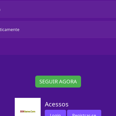
a
aticamente
SEGUIR AGORA
Acessos
Login
Registrar-se