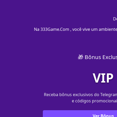
D
Na 333Game.Com , você vive um ambiente d
🎁 Bônus Exclu
VIP
Receba bônus exclusivos do Telegra
e códigos promocionai
Ver Bônus