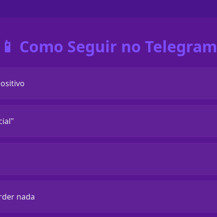
📱 Como Seguir no Telegram
ositivo
ial"
erder nada