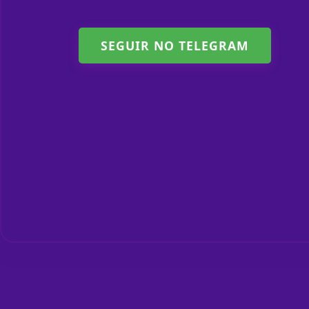
SEGUIR NO TELEGRAM