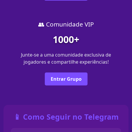
👥 Comunidade VIP
1000+
Junte-se a uma comunidade exclusiva de
jogadores e compartilhe experiências!
Entrar Grupo
📱 Como Seguir no Telegram