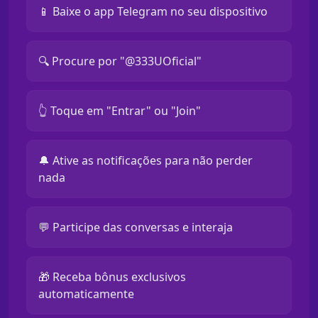
📱 Baixe o app Telegram no seu dispositivo
🔍 Procure por "@333UOficial"
👆 Toque em "Entrar" ou "Join"
🔔 Ative as notificações para não perder
nada
💬 Participe das conversas e interaja
🎁 Receba bônus exclusivos
automaticamente