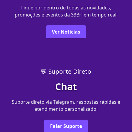
Fique por dentro de todas as novidades,
promoções e eventos da 33Brl em tempo real!
Ver Notícias
💬 Suporte Direto
Chat
Suporte direto via Telegram, respostas rápidas e
atendimento personalizado!
Falar Suporte