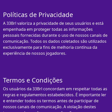
Políticas de Privacidade
A 33Brl valoriza a privacidade de seus usuários e está
empenhada em proteger todas as informações
pessoais fornecidas durante o uso de nossos canais de
comunicação. Todos os dados coletados são utilizados
exclusivamente para fins de melhoria contínua da
experiência de nossos jogadores.
Termos e Condições
Os usuários da 33Brl concordam em respeitar todas as
regras e regulamentos estabelecidos. É importante ler
e entender todos os termos antes de participar de
nossos canais de comunicação. A violação destes