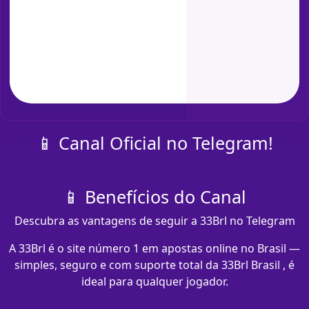
📱 Canal Oficial no Telegram!
📱 Benefícios do Canal
Descubra as vantagens de seguir a 33Brl no Telegram
A 33Brl é o site número 1 em apostas online no Brasil —
simples, seguro e com suporte total da 33Brl Brasil , é
ideal para qualquer jogador.