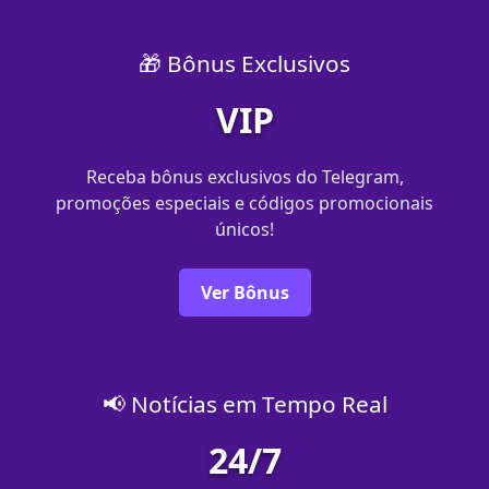
🎁 Bônus Exclusivos
VIP
Receba bônus exclusivos do Telegram,
promoções especiais e códigos promocionais
únicos!
Ver Bônus
📢 Notícias em Tempo Real
24/7