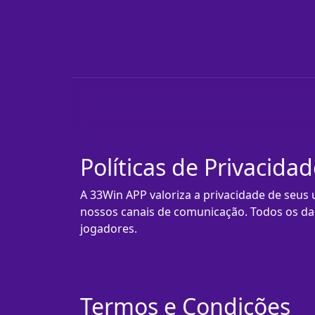
Políticas de Privacida
A 33Win APP valoriza a privacidade de seus
nossos canais de comunicação. Todos os dad
jogadores.
Termos e Condições