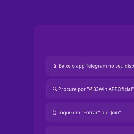
📱 Baixe o app Telegram no seu disp
🔍 Procure por "@33Win APPOficial"
👆 Toque em "Entrar" ou "Join"