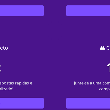
reto
👥 
t
espostas rápidas e
Junte-se a uma com
lizado!
compa
e