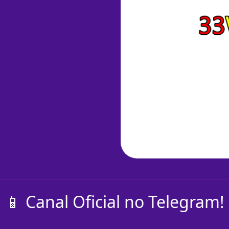
📱 Canal Oficial no Telegram!