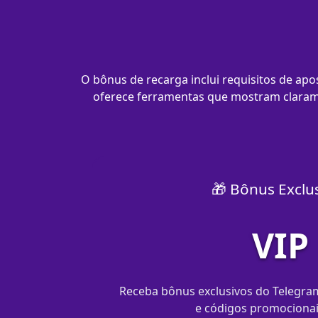
O bônus de recarga inclui requisitos de ap
oferece ferramentas que mostram claram
🎁 Bônus Exclu
VIP
Receba bônus exclusivos do Telegra
e códigos promocionai