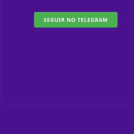
SEGUIR NO TELEGRAM