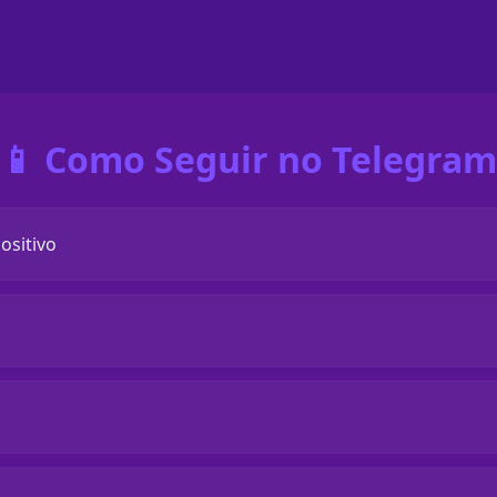
📱 Como Seguir no Telegram
ositivo