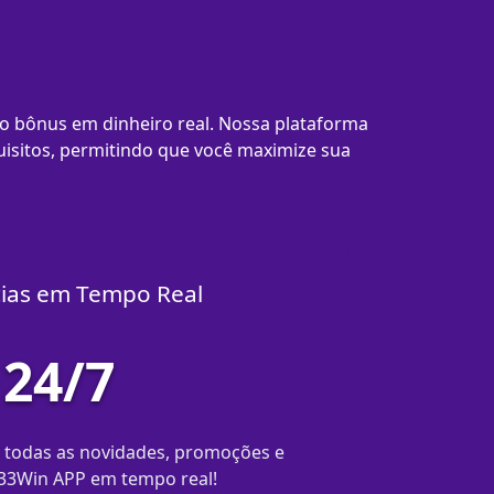
m
 o bônus em dinheiro real. Nossa plataforma
sitos, permitindo que você maximize sua
cias em Tempo Real
24/7
e todas as novidades, promoções e
33Win APP em tempo real!