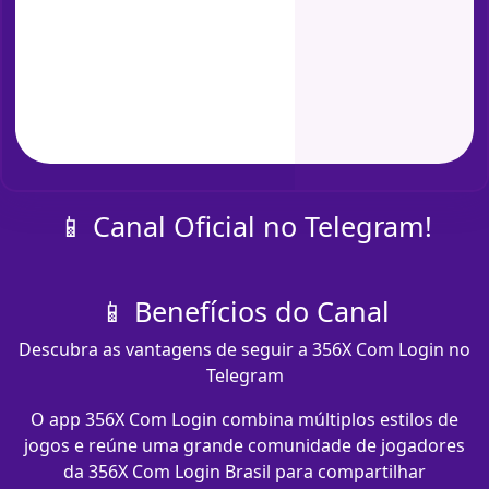
📱 Canal Oficial no Telegram!
📱 Benefícios do Canal
Descubra as vantagens de seguir a 356X Com Login no
Telegram
O app 356X Com Login combina múltiplos estilos de
jogos e reúne uma grande comunidade de jogadores
da 356X Com Login Brasil para compartilhar