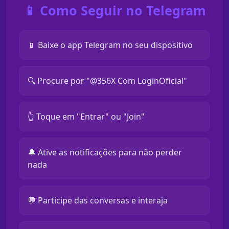
📱 Como Seguir no Telegram
📱 Baixe o app Telegram no seu dispositivo
🔍 Procure por "@356X Com LoginOficial"
👆 Toque em "Entrar" ou "Join"
🔔 Ative as notificações para não perder
nada
💬 Participe das conversas e interaja