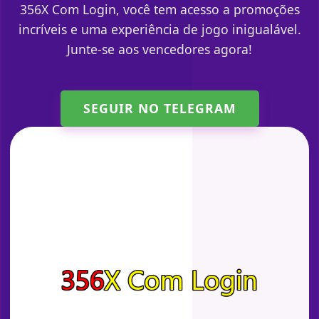
356X Com Login, você tem acesso a promoções
incríveis e uma experiência de jogo inigualável.
Junte-se aos vencedores agora!
SEGUIR NO TELEGRAM