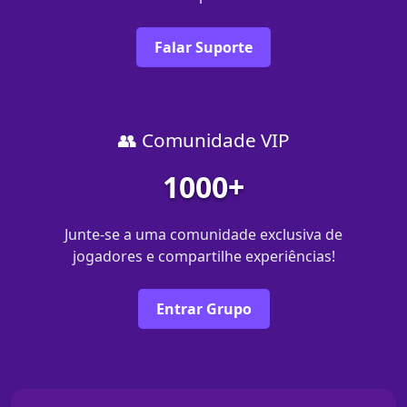
Falar Suporte
👥 Comunidade VIP
1000+
Junte-se a uma comunidade exclusiva de
jogadores e compartilhe experiências!
Entrar Grupo