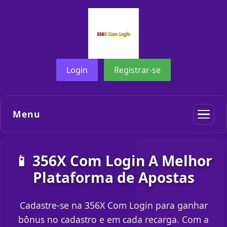
Login
Registrar-se
Menu
📱 356X Com Login A Melhor
Plataforma de Apostas
Cadastre-se na 356X Com Login para ganhar
bônus no cadastro e em cada recarga. Com a