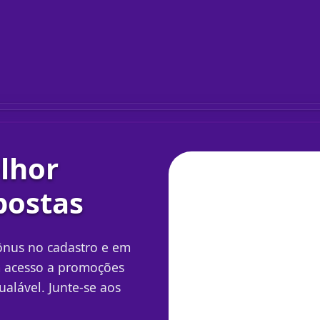
lhor
postas
ônus no cadastro e em
m acesso a promoções
ualável. Junte-se aos