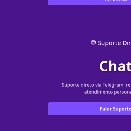
💬 Suporte Di
Cha
Suporte direto via Telegram, r
atendimento persona
Falar Suport