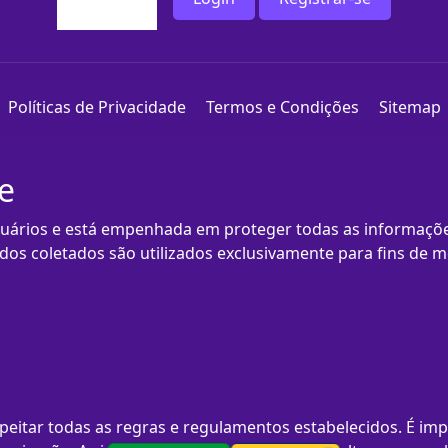
Políticas de Privacidade
Termos e Condições
Sitemap
de
usuários e está empenhada em proteger todas as informaçõe
os coletados são utilizados exclusivamente para fins de m
itar todas as regras e regulamentos estabelecidos. É imp