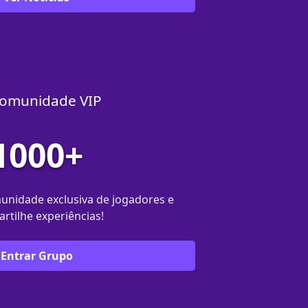
Comunidade VIP
1000+
unidade exclusiva de jogadores e
rtilhe experiências!
Entrar Grupo