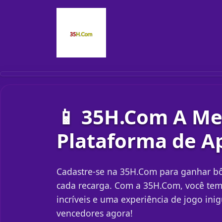
📱 35H.Com A Me
Plataforma de A
Cadastre-se na 35H.Com para ganhar b
cada recarga. Com a 35H.Com, você te
incríveis e uma experiência de jogo inig
vencedores agora!