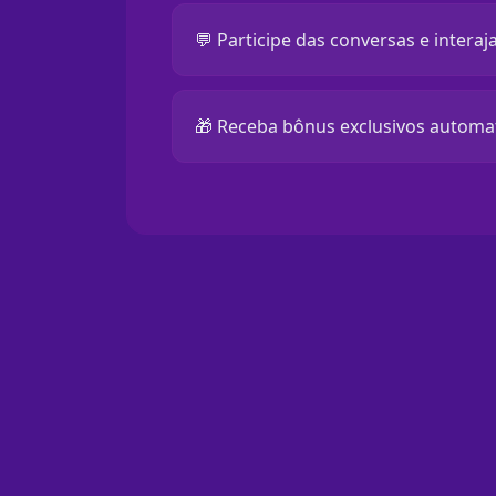
💬 Participe das conversas e interaj
🎁 Receba bônus exclusivos autom