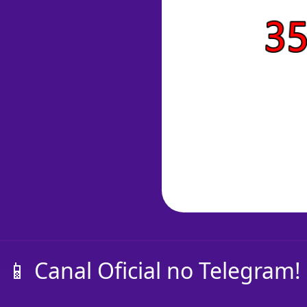
📱 Canal Oficial no Telegram!