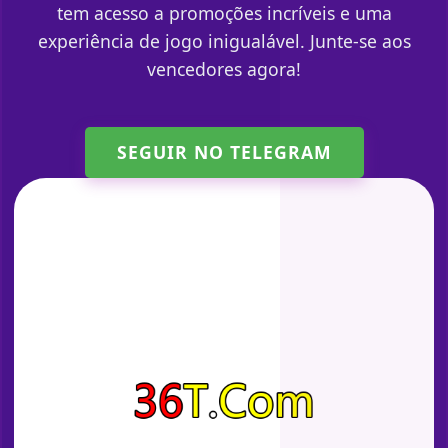
tem acesso a promoções incríveis e uma
experiência de jogo inigualável. Junte-se aos
vencedores agora!
SEGUIR NO TELEGRAM