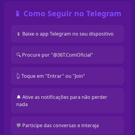
📱 Como Seguir no Telegram
📱 Baixe o app Telegram no seu dispositivo
🔍 Procure por "@36T.ComOficial"
👆 Toque em "Entrar" ou "Join"
🔔 Ative as notificações para não perder
nada
💬 Participe das conversas e interaja