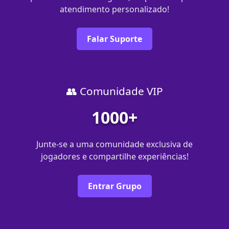
atendimento personalizado!
Falar Suporte
👥 Comunidade VIP
1000+
Junte-se a uma comunidade exclusiva de
jogadores e compartilhe experiências!
Entrar Grupo