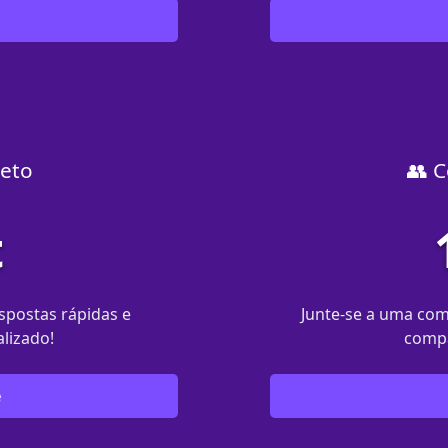
reto
👥 
t
espostas rápidas e
Junte-se a uma com
lizado!
compa
e