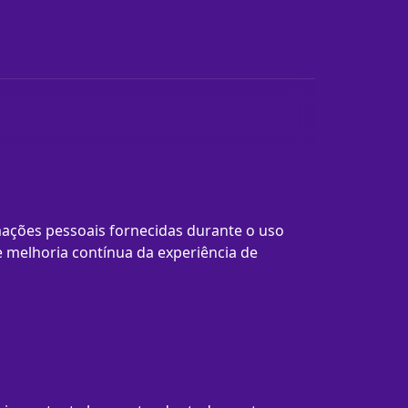
mações pessoais fornecidas durante o uso
e melhoria contínua da experiência de