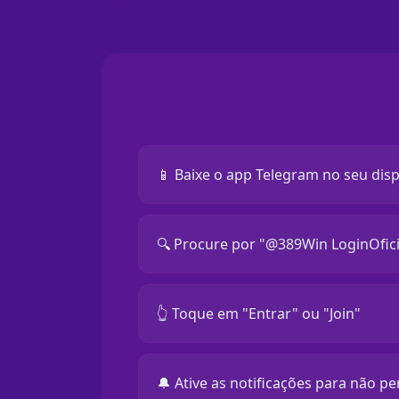
📱 Baixe o app Telegram no seu disp
🔍 Procure por "@389Win LoginOfici
👆 Toque em "Entrar" ou "Join"
🔔 Ative as notificações para não p