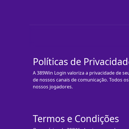
Políticas de Privacida
A 389Win Login valoriza a privacidade de s
de nossos canais de comunicação. Todos os 
nossos jogadores.
Termos e Condições