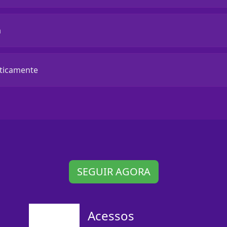
a
aticamente
SEGUIR AGORA
Acessos