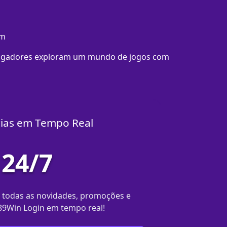
am
s jogadores exploram um mundo de jogos com
cias em Tempo Real
24/7
e todas as novidades, promoções e
89Win Login em tempo real!