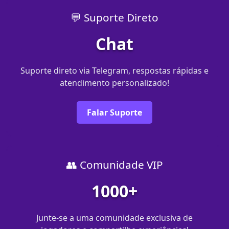
💬 Suporte Direto
Chat
Suporte direto via Telegram, respostas rápidas e
atendimento personalizado!
Falar Suporte
👥 Comunidade VIP
1000+
Junte-se a uma comunidade exclusiva de