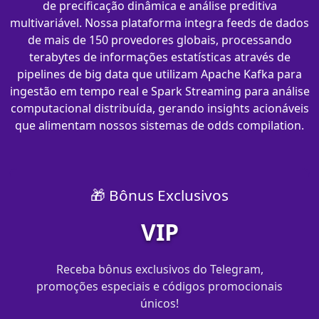
de precificação dinâmica e análise preditiva
multivariável. Nossa plataforma integra feeds de dados
de mais de 150 provedores globais, processando
terabytes de informações estatísticas através de
pipelines de big data que utilizam Apache Kafka para
ingestão em tempo real e Spark Streaming para análise
computacional distribuída, gerando insights acionáveis
que alimentam nossos sistemas de odds compilation.
🎁 Bônus Exclusivos
VIP
Receba bônus exclusivos do Telegram,
promoções especiais e códigos promocionais
únicos!