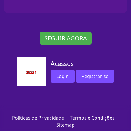
SEGUIR AGORA
Acessos
Login
Registrar-se
Políticas de Privacidade
Termos e Condições
Sitemap