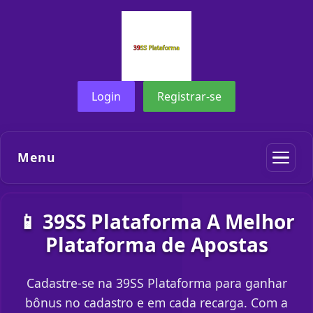
Login
Registrar-se
Menu
📱 39SS Plataforma A Melhor
Plataforma de Apostas
Cadastre-se na 39SS Plataforma para ganhar
bônus no cadastro e em cada recarga. Com a