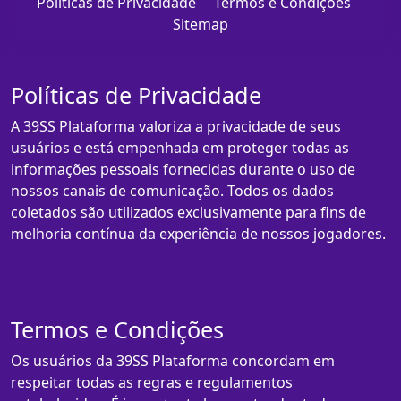
Políticas de Privacidade
Termos e Condições
Sitemap
Políticas de Privacidade
A 39SS Plataforma valoriza a privacidade de seus
usuários e está empenhada em proteger todas as
informações pessoais fornecidas durante o uso de
nossos canais de comunicação. Todos os dados
coletados são utilizados exclusivamente para fins de
melhoria contínua da experiência de nossos jogadores.
Termos e Condições
Os usuários da 39SS Plataforma concordam em
respeitar todas as regras e regulamentos