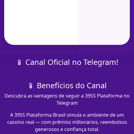
📱 Canal Oficial no Telegram!
📱 Benefícios do Canal
Descubra as vantagens de seguir a 39SS Plataforma no
Telegram
A 39SS Plataforma Brasil simula o ambiente de um
cassino real — com prêmios milionários, reembolsos
generosos e confiança total.