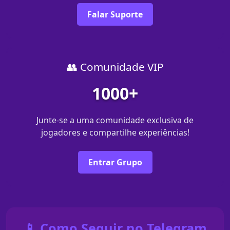
Falar Suporte
👥 Comunidade VIP
1000+
Junte-se a uma comunidade exclusiva de
jogadores e compartilhe experiências!
Entrar Grupo
📱 Como Seguir no Telegram