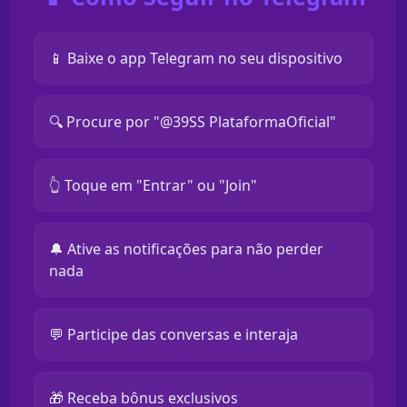
📱 Baixe o app Telegram no seu dispositivo
🔍 Procure por "@39SS PlataformaOficial"
👆 Toque em "Entrar" ou "Join"
🔔 Ative as notificações para não perder
nada
💬 Participe das conversas e interaja
🎁 Receba bônus exclusivos