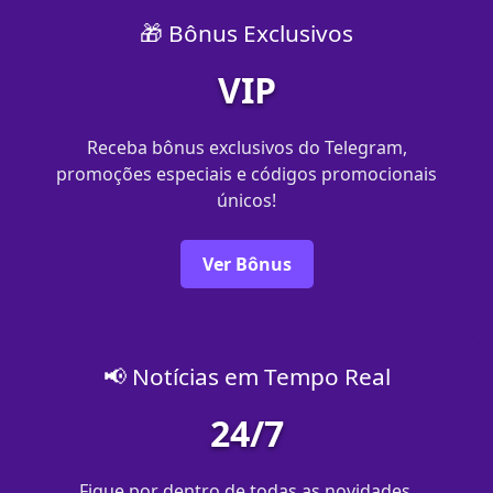
🎁 Bônus Exclusivos
VIP
Receba bônus exclusivos do Telegram,
promoções especiais e códigos promocionais
únicos!
Ver Bônus
📢 Notícias em Tempo Real
24/7
Fique por dentro de todas as novidades,