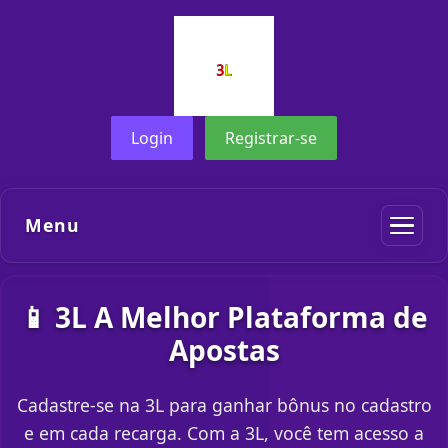
Login
Registrar-se
Menu
📱 3L A Melhor Plataforma de
Apostas
Cadastre-se na 3L para ganhar bônus no cadastro
e em cada recarga. Com a 3L, você tem acesso a