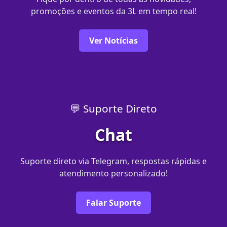
promoções e eventos da 3L em tempo real!
Ver Notícias
💬 Suporte Direto
Chat
Suporte direto via Telegram, respostas rápidas e
atendimento personalizado!
Falar Suporte