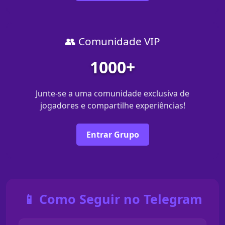
👥 Comunidade VIP
1000+
Junte-se a uma comunidade exclusiva de
jogadores e compartilhe experiências!
Entrar Grupo
📱 Como Seguir no Telegram