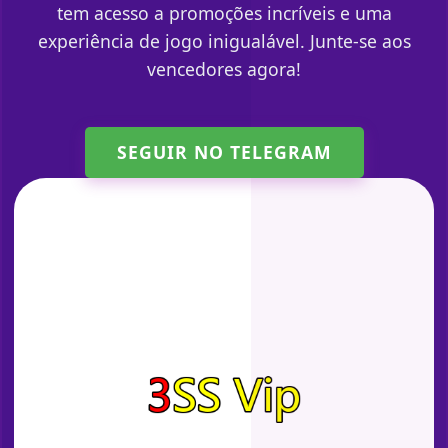
tem acesso a promoções incríveis e uma
experiência de jogo inigualável. Junte-se aos
vencedores agora!
SEGUIR NO TELEGRAM