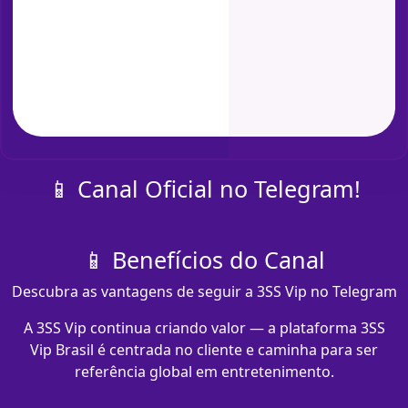
📱 Canal Oficial no Telegram!
📱 Benefícios do Canal
Descubra as vantagens de seguir a 3SS Vip no Telegram
A 3SS Vip continua criando valor — a plataforma 3SS
Vip Brasil é centrada no cliente e caminha para ser
referência global em entretenimento.