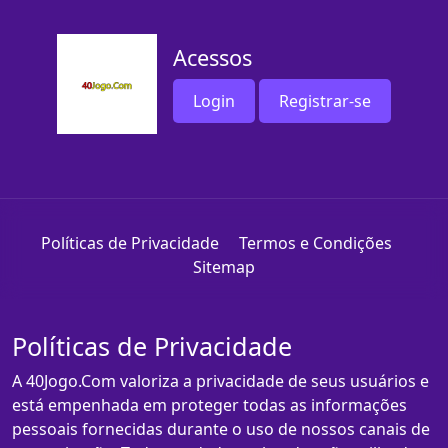
Acessos
Login
Registrar-se
Políticas de Privacidade
Termos e Condições
Sitemap
Políticas de Privacidade
A 40Jogo.Com valoriza a privacidade de seus usuários e
está empenhada em proteger todas as informações
pessoais fornecidas durante o uso de nossos canais de