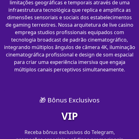
limitações geográficas e temporais através de uma
infraestrutura tecnológica que replica e amplifica as
dimensões sensoriais e sociais dos estabelecimentos
de gaming terrestres. Nossa arquitetura de live casino
emprega studios profissionais equipados com
tecnologia broadcast de padrão cinematográfico,
integrando múltiplos ângulos de câmera 4K, iluminação
cinematográfica profissional e design de som espacial
para criar uma experiência imersiva que engaja
múltiplos canais perceptivos simultaneamente.
🎁 Bônus Exclusivos
VIP
Receba bônus exclusivos do Telegram,