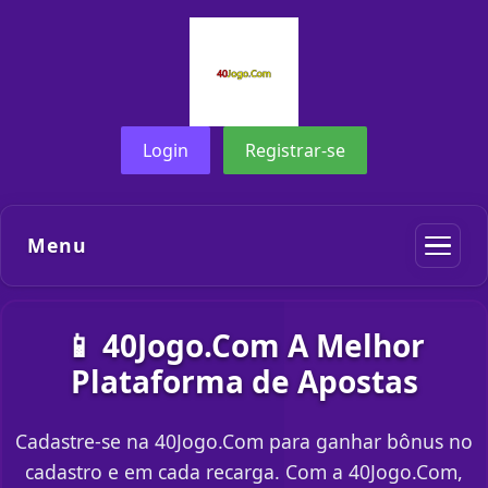
Login
Registrar-se
Menu
📱 40Jogo.Com A Melhor
Plataforma de Apostas
Cadastre-se na 40Jogo.Com para ganhar bônus no
cadastro e em cada recarga. Com a 40Jogo.Com,