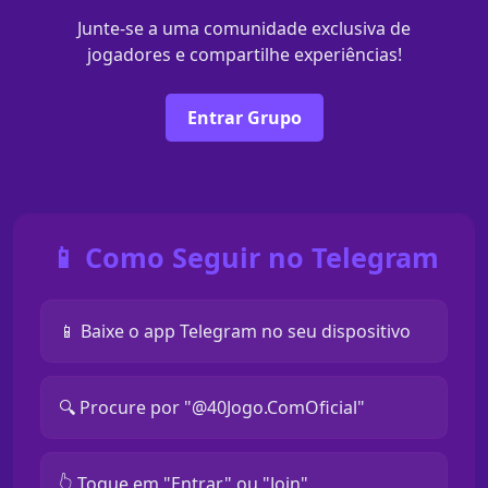
Junte-se a uma comunidade exclusiva de
jogadores e compartilhe experiências!
Entrar Grupo
📱 Como Seguir no Telegram
📱 Baixe o app Telegram no seu dispositivo
🔍 Procure por "@40Jogo.ComOficial"
👆 Toque em "Entrar" ou "Join"