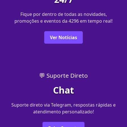
Fique por dentro de todas as novidades,
promoções e eventos da 4296 em tempo real!
Ver Notícias
💬 Suporte Direto
Chat
Suporte direto via Telegram, respostas rápidas e
atendimento personalizado!