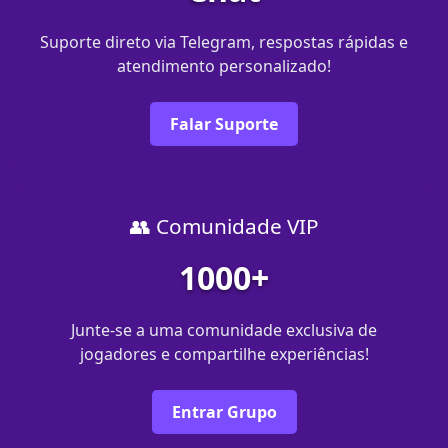
Suporte direto via Telegram, respostas rápidas e
atendimento personalizado!
Falar Suporte
👥 Comunidade VIP
1000+
Junte-se a uma comunidade exclusiva de
jogadores e compartilhe experiências!
Entrar Grupo