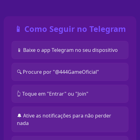
📱 Como Seguir no Telegram
📱 Baixe o app Telegram no seu dispositivo
🔍 Procure por "@444GameOficial"
👆 Toque em "Entrar" ou "Join"
🔔 Ative as notificações para não perder
nada