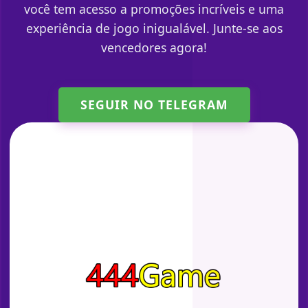
você tem acesso a promoções incríveis e uma
experiência de jogo inigualável. Junte-se aos
vencedores agora!
SEGUIR NO TELEGRAM