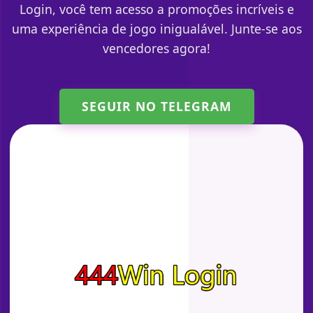
Login, você tem acesso a promoções incríveis e
uma experiência de jogo inigualável. Junte-se aos
vencedores agora!
SEGUIR NO TELEGRAM