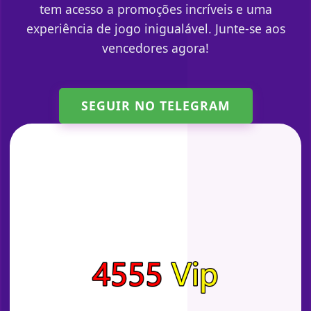
tem acesso a promoções incríveis e uma
experiência de jogo inigualável. Junte-se aos
vencedores agora!
SEGUIR NO TELEGRAM