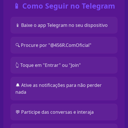
📱 Como Seguir no Telegram
📱 Baixe o app Telegram no seu dispositivo
🔍 Procure por "@456R.ComOficial"
👆 Toque em "Entrar" ou "Join"
🔔 Ative as notificações para não perder
nada
💬 Participe das conversas e interaja