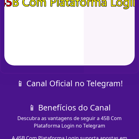
📱 Canal Oficial no Telegram!
📱 Benefícios do Canal
Descubra as vantagens de seguir a 45B Com
Plataforma Login no Telegram
A 45B Com Plataforma Login suporta apostas em