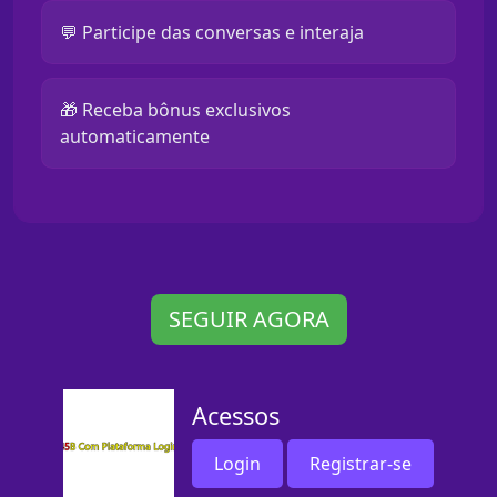
💬 Participe das conversas e interaja
🎁 Receba bônus exclusivos
automaticamente
SEGUIR AGORA
Acessos
Login
Registrar-se