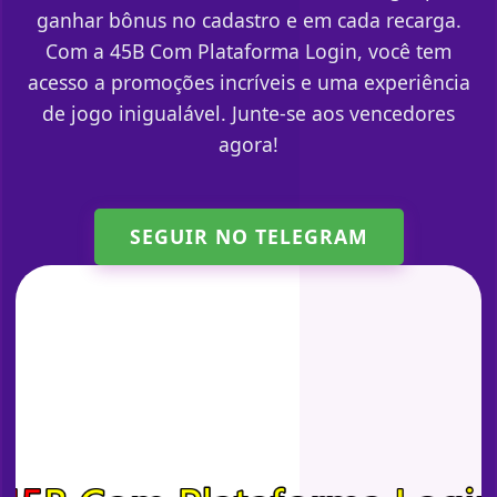
ganhar bônus no cadastro e em cada recarga.
Com a 45B Com Plataforma Login, você tem
acesso a promoções incríveis e uma experiência
de jogo inigualável. Junte-se aos vencedores
agora!
SEGUIR NO TELEGRAM