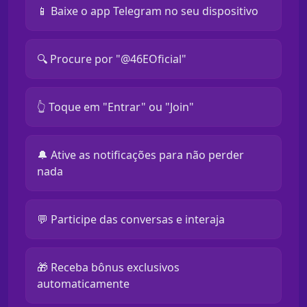
📱 Baixe o app Telegram no seu dispositivo
🔍 Procure por "@46EOficial"
👆 Toque em "Entrar" ou "Join"
🔔 Ative as notificações para não perder
nada
💬 Participe das conversas e interaja
🎁 Receba bônus exclusivos
automaticamente