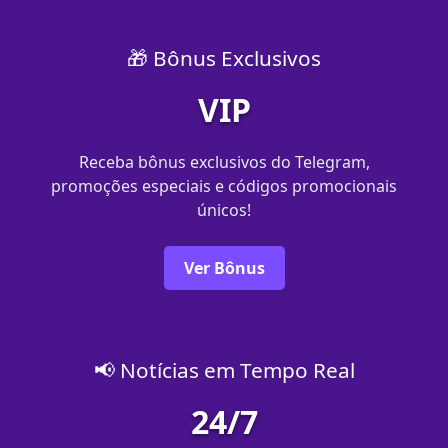
🎁 Bônus Exclusivos
VIP
Receba bônus exclusivos do Telegram,
promoções especiais e códigos promocionais
únicos!
Ver Bônus
📢 Notícias em Tempo Real
24/7