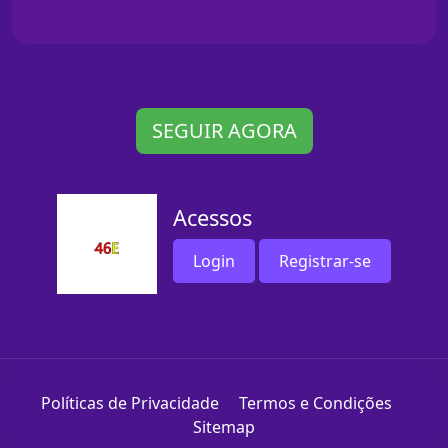
SEGUIR AGORA
Acessos
Login
Registrar-se
Políticas de Privacidade
Termos e Condições
Sitemap