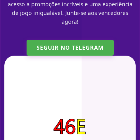
acesso a promoções incríveis e uma experiência
de jogo inigualável. Junte-se aos vencedores
agora!
SEGUIR NO TELEGRAM