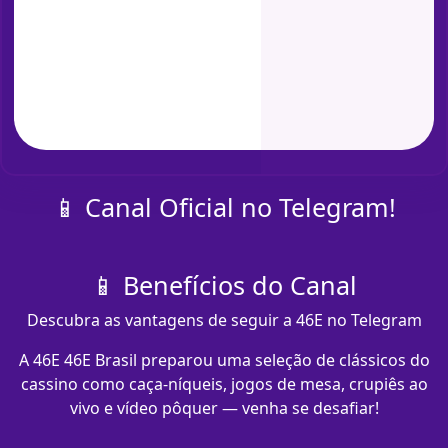
📱 Canal Oficial no Telegram!
📱 Benefícios do Canal
Descubra as vantagens de seguir a 46E no Telegram
A 46E 46E Brasil preparou uma seleção de clássicos do
cassino como caça-níqueis, jogos de mesa, crupiês ao
vivo e vídeo pôquer — venha se desafiar!