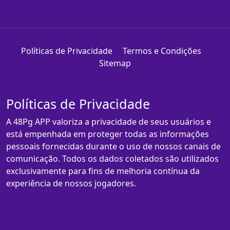
Políticas de Privacidade
Termos e Condições
Sitemap
Políticas de Privacidade
A 48Pg APP valoriza a privacidade de seus usuários e
está empenhada em proteger todas as informações
pessoais fornecidas durante o uso de nossos canais de
comunicação. Todos os dados coletados são utilizados
exclusivamente para fins de melhoria contínua da
experiência de nossos jogadores.