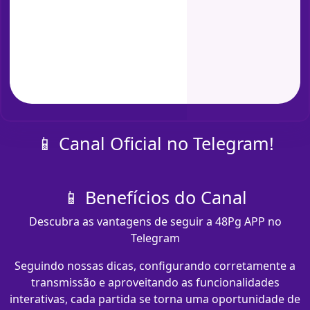
📱 Canal Oficial no Telegram!
📱 Benefícios do Canal
Descubra as vantagens de seguir a 48Pg APP no
Telegram
Seguindo nossas dicas, configurando corretamente a
transmissão e aproveitando as funcionalidades
interativas, cada partida se torna uma oportunidade de