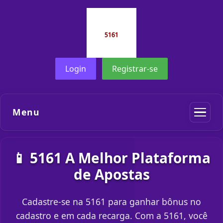
Login
Registrar-se
Menu
📱 5161 A Melhor Plataforma
de Apostas
Cadastre-se na 5161 para ganhar bônus no
cadastro e em cada recarga. Com a 5161, você