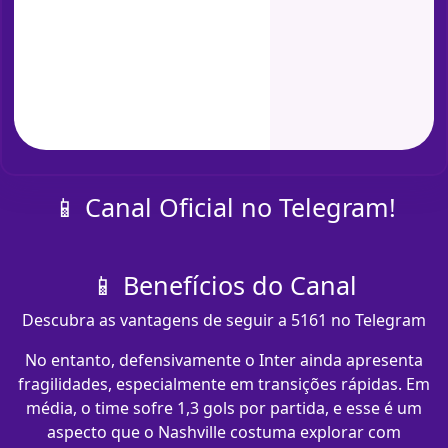
📱 Canal Oficial no Telegram!
📱 Benefícios do Canal
Descubra as vantagens de seguir a 5161 no Telegram
No entanto, defensivamente o Inter ainda apresenta
fragilidades, especialmente em transições rápidas. Em
média, o time sofre 1,3 gols por partida, e esse é um
aspecto que o Nashville costuma explorar com