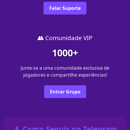
Falar Suporte
👥 Comunidade VIP
1000+
Junte-se a uma comunidade exclusiva de
jogadores e compartilhe experiências!
Entrar Grupo
📱 Como Seguir no Telegram