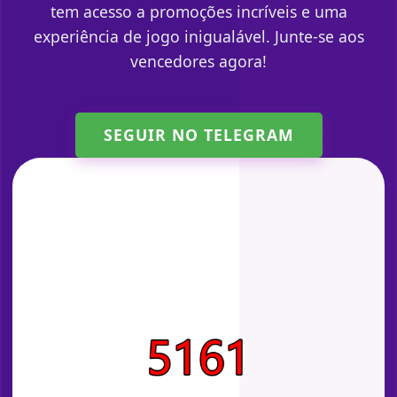
tem acesso a promoções incríveis e uma
experiência de jogo inigualável. Junte-se aos
vencedores agora!
SEGUIR NO TELEGRAM