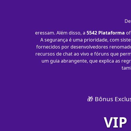
De
eressam. Além disso, a
5542 Plataforma
of
A segurança é uma prioridade, com siste
fornecidos por desenvolvedores renomados
recursos de chat ao vivo e fóruns que perm
um guia abrangente, que explica as regr
tam
🎁 Bônus Exclu
VIP