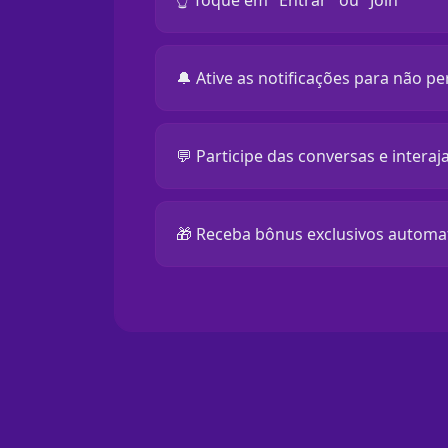
👆 Toque em "Entrar" ou "Join"
🔔 Ative as notificações para não p
💬 Participe das conversas e interaj
🎁 Receba bônus exclusivos autom