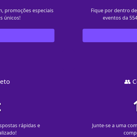
m, promoções especiais
Fique por dentro d
s únicos!
eventos da 55
reto
👥 
t
espostas rápidas e
Junte-se a uma com
lizado!
compa