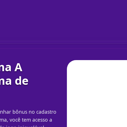
ma A
ma de
anhar bônus no cadastro
ma, você tem acesso a