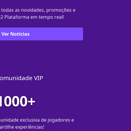
e todas as novidades, promoções e
42 Plataforma em tempo real!
Ver Notícias
Comunidade VIP
1000+
unidade exclusiva de jogadores e
rtilhe experiências!