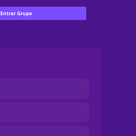
Entrar Grupo