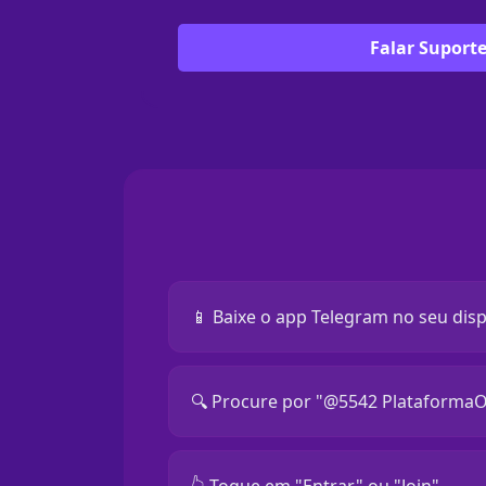
Falar Suport
📱 Baixe o app Telegram no seu disp
🔍 Procure por "@5542 PlataformaOf